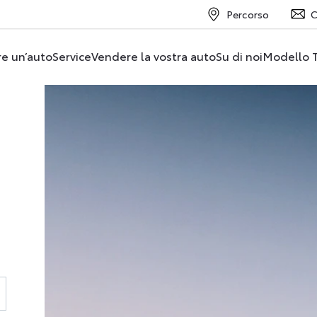
Percorso
C
re un’auto
Service
Vendere la vostra auto
Su di noi
Modello 