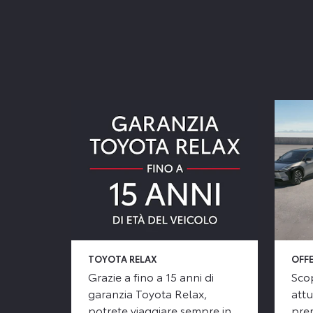
TOYOTA RELAX
OFFE
Grazie a fino a 15 anni di
Scop
garanzia Toyota Relax,
attu
potrete viaggiare sempre in
prem