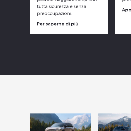
tutta sicurezza e senza
App
preoccupazioni.
Per saperne di più