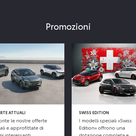
Promozioni
RTE ATTUALI
SWISS EDITION
rite le nostre offerte
I modelli speciali «Swiss
ali e approfittate di
Edition» offrono una
i interessanti.
dotazione completa e