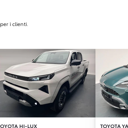
r i clienti.
TOYOTA
HI-LUX
TOYOTA
YA