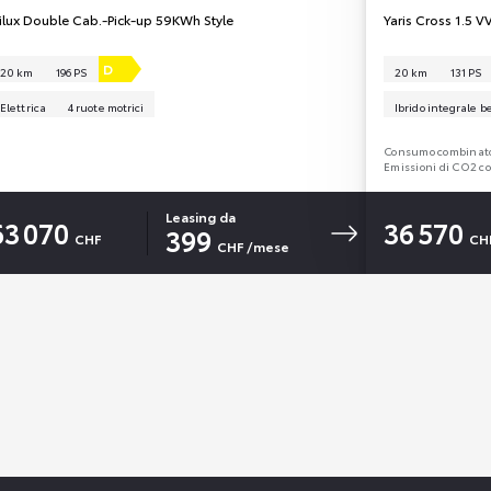
ilux Double Cab.-Pick-up 59KWh Style
Yaris Cross 1.5 
D
20 km
196 PS
20 km
131 PS
Elettrica
4 ruote motrici
Ibrido integrale b
Consumo combinat
Emissioni di CO2 c
Leasing da
63 070
36 570
399
CHF
CH
CHF
/mese