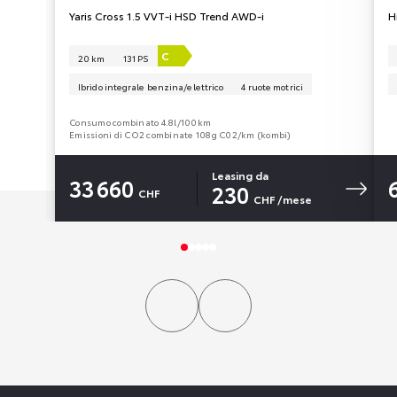
Yaris Cross 1.5 VVT-i HSD Trend AWD-i
H
C
20 km
131 PS
Ibrido integrale benzina/elettrico
4 ruote motrici
Consumo combinato 4.8l/100km
Emissioni di CO2 combinate 108g C02/km (kombi)
Leasing da
33 660
230
CHF
CHF
/mese