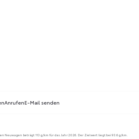
en
Anrufen
E-Mail senden
n Neuwagen beträgt 113 g/km für das Jahr 2026. Der Zielwert liegt bei 93.6 g/km.