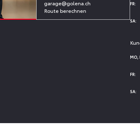
garage@golena.ch
FR
:
Route berechnen
SA
:
Kun
MO
,
FR
:
SA
: