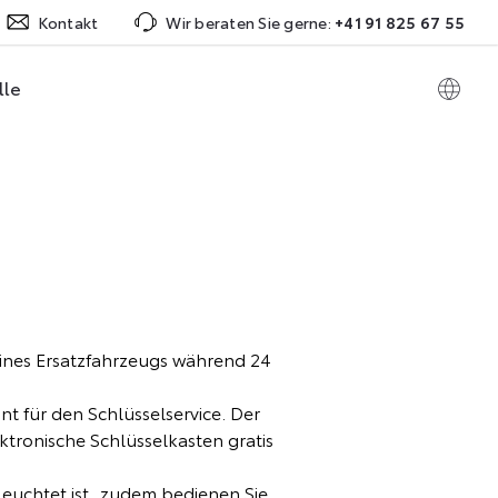
Kontakt
Wir beraten Sie gerne:
+41 91 825 67 55
lle
eines Ersatzfahrzeugs während 24
t für den Schlüsselservice. Der
tronische Schlüsselkasten gratis
leuchtet ist, zudem bedienen Sie