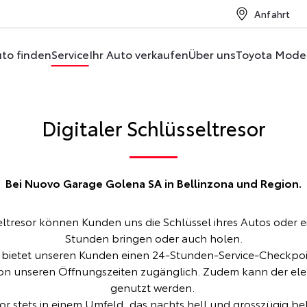
Anfahrt
to finden
Service
Ihr Auto verkaufen
Über uns
Toyota Mode
Digitaler Schlüsseltresor
Bei Nuovo Garage Golena SA in Bellinzona und Region.
ltresor können Kunden uns die Schlüssel ihres Autos oder 
Stunden bringen oder auch holen.
m bietet unseren Kunden einen 24-Stunden-Service-Checkpoin
von unseren Öffnungszeiten zugänglich. Zudem kann der elek
genutzt werden.
sor stets in einem Umfeld, das nachts hell und grosszügig be