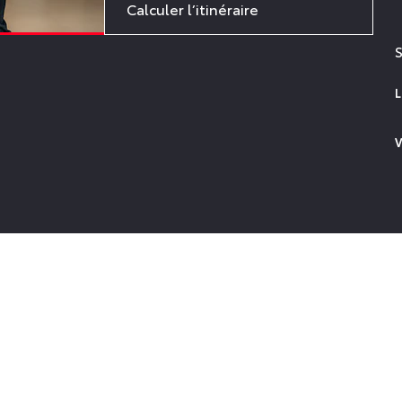
Calculer l’itinéraire
S
V