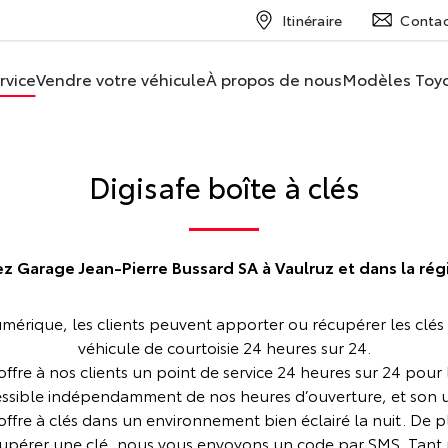
Itinéraire
Conta
rvice
Vendre votre véhicule
À propos de nous
Modèles Toy
Digisafe boîte à clés
z Garage Jean-Pierre Bussard SA à Vaulruz et dans la rég
umérique, les clients peuvent apporter ou récupérer les clés 
véhicule de courtoisie 24 heures sur 24.
re à nos clients un point de service 24 heures sur 24 pour le
ssible indépendamment de nos heures d’ouverture, et son uti
offre à clés dans un environnement bien éclairé la nuit. De p
écupérer une clé, nous vous envoyons un code par SMS. Tan