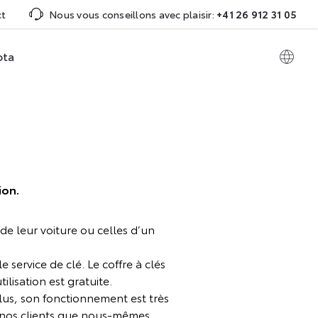
ct
Nous vous conseillons avec plaisir:
+41 26 912 31 05
ota
ion.
de leur voiture ou celles d’un
 service de clé. Le coffre à clés
lisation est gratuite.
lus, son fonctionnement est très
t nos clients que nous-mêmes