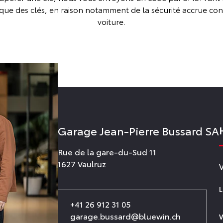
que des clés, en raison notamment de la sécurité accrue contr
voiture.
Garage Jean-Pierre Bussard SA
Rue de la gare-du-Sud 11
1627 Vaulruz
+41 26 912 31 05
garage.bussard@bluewin.ch
V