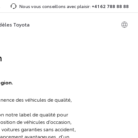
t
Nous vous conseillons avec plaisir:
+41 62 788 88 88
èles Toyota
n
égion.
nence des véhicules de qualité,
lon notre label de qualité pour
osition de véhicules d’occasion,
voitures garanties sans accident,
financement avantageuses, d’un