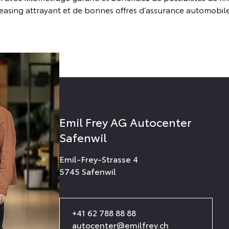
leasing attrayant et de bonnes offres d’assurance automobile
Emil Frey AG Autocenter
Safenwil
Emil-Frey-Strasse 4
5745 Safenwil
+41 62 788 88 88
autocenter@emilfrey.ch