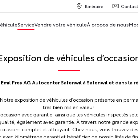
Itinéraire
Contac
véhicule
Service
Vendre votre véhicule
À propos de nous
Mod
Exposition de véhicules d’occasio
Emil Frey AG Autocenter Safenwil à Safenwil et dans la r
 Notre exposition de véhicules d’occasion présente en perma
très bien mis en valeur.
occasion avec garantie, ainsi que les véhicules inspectés se
ualité, également avec garantie. À travers notre grande exp
casions complet et attrayant. Chez nous, vous trouvez des 
n avec kilométrage garanti et bénéficiez de possibilités de 